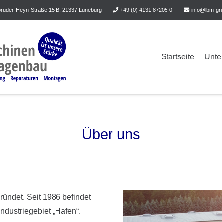
rüder-Heyn-Straße 15 B, 21337 Lüneburg
+49 (0) 4131 87205-0
info@lbm-gr
Startseite
Unte
Über uns
ündet. Seit 1986 befindet
ndustriegebiet „Hafen“.