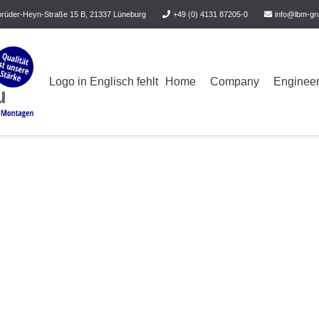
rüder-Heyn-Straße 15 B, 21337 Lüneburg
+49 (0) 4131 87205-0
info@lbm-gr
Logo in Englisch fehlt
Home
Company
Engineer